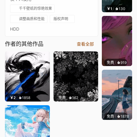
千千壁纸的惊艳效果
￥1
130
辰东
调整画质和性能
版权声明
HDD
作者的其他作品
查看全部
免费
919
辰东壁
￥2
1858
免费
162
免费
1878
辰东壁