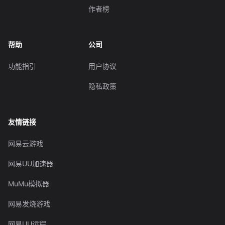
作者榜
帮助
公司
功能指引
用户协议
隐私政策
友情链接
网易云游戏
网易UU加速器
MuMu模拟器
网易发烧游戏
网易UU远程