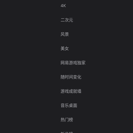
4K
二次元
风景
美女
网易游戏独家
随时间变化
游戏成就墙
音乐桌面
热门榜