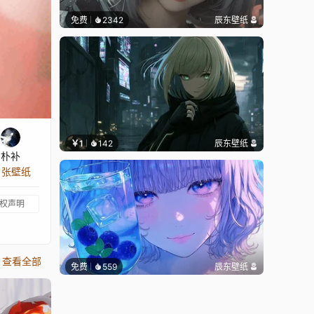
免费
2342
辰东壁纸
￥1
142
辰东壁纸
朴补
3 张壁纸
权声明
查看全部
免费
559
辰东壁纸