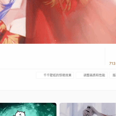
71
千千壁纸的惊艳效果
调整画质和性能
版