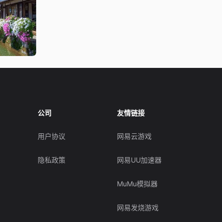
公司
友情链接
用户协议
网易云游戏
隐私政策
网易UU加速器
MuMu模拟器
网易发烧游戏