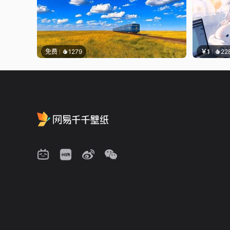
免费
1279
￥1
22