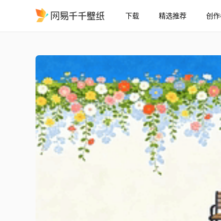
下载
精选推荐
创作
坐在椅子上女孩
精选
坐在椅子上女孩