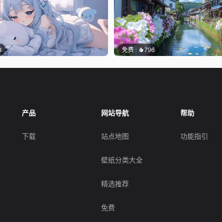
8
免费
796
产品
网站导航
帮助
下载
站点地图
功能指引
壁纸分类大全
精选推荐
免费