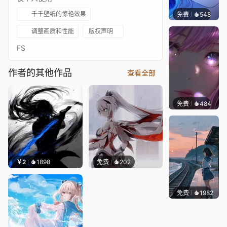
千千壁纸的惊艳效果
免费
548
辰东壁
调整画质和性能
版权声明
FS
作者的其他作品
查看全部
免费
484
辰东壁
￥2
1898
免费
202
免费
1982
辰东壁