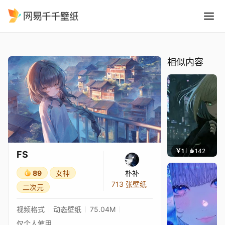
FS
精选
FS
相似内容
￥1
142
辰东壁
FS
89
女神
朴补
713 张壁纸
二次元
视频格式
动态壁纸
75.04M
仅个人使用