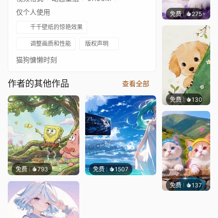
仅个人使用
免费
275
豆子酱e
千千壁纸的惊艳效果
调整画质和性能
版权声明
猫狗慵懒时刻
作者的其他作品
查看全部
免费
130
渔小小
免费
793
免费
1507
免费
137
豆子酱e