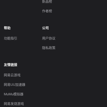
新品榜
作者榜
帮助
公司
功能指引
用户协议
隐私政策
友情链接
网易云游戏
网易UU加速器
MuMu模拟器
网易发烧游戏