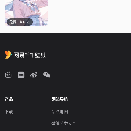
免费
1021
产品
网站导航
下载
站点地图
壁纸分类大全