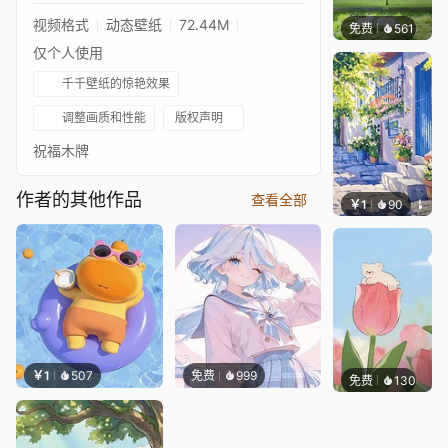
视频格式
动态壁纸
72.44M
免费
561
豆子酱e
仅个人使用
千千壁纸的惊艳效果
调整画质和性能
版权声明
祝福木牌
作者的其他作品
查看全部
￥1
90
叮叮当
￥1
507
免费
999
免费
130
好看壁