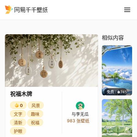
祝福木牌
精选
祝福木牌
相似内容
免费
745
豆子酱e
祝福木牌
0
风景
文字
趣味
与李无瓜
983 张壁纸
清新
祝福
护眼