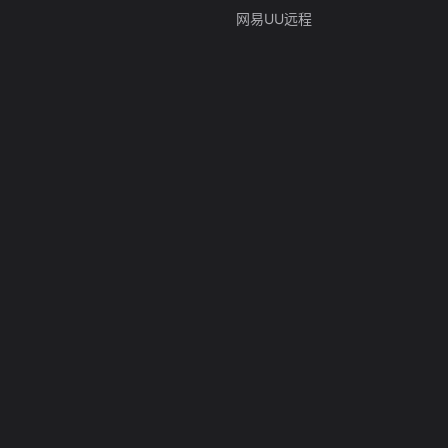
网易UU远程