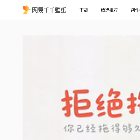
下载
精选推荐
创作
拒绝拖延
精选
拒绝拖延