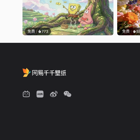
免费
773
免费
8