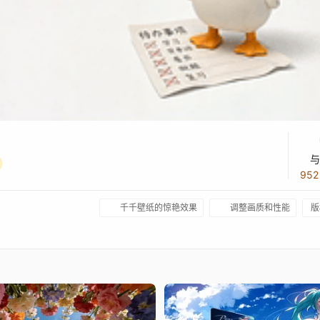
与
95
千千壁纸的惊艳效果
调整画质和性能
版