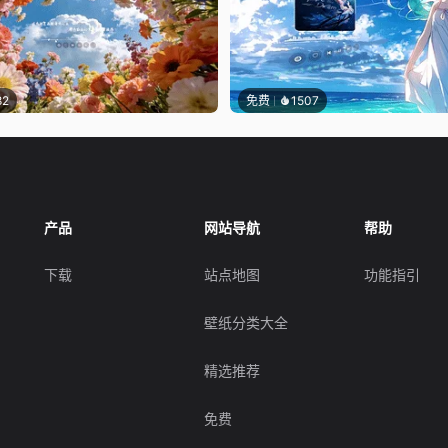
82
免费
1507
产品
网站导航
帮助
下载
站点地图
功能指引
壁纸分类大全
精选推荐
免费