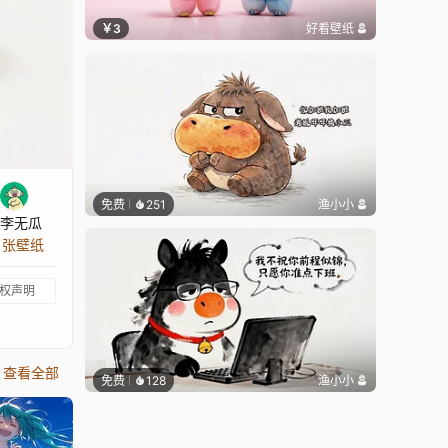
￥3
好看壁纸
免费
251
渔小小
李无瓜
2 张壁纸
权声明
查看全部
免费
128
渔小小