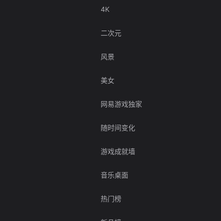
4K
二次元
风景
美女
网易游戏独家
随时间变化
游戏成就墙
音乐桌面
热门榜