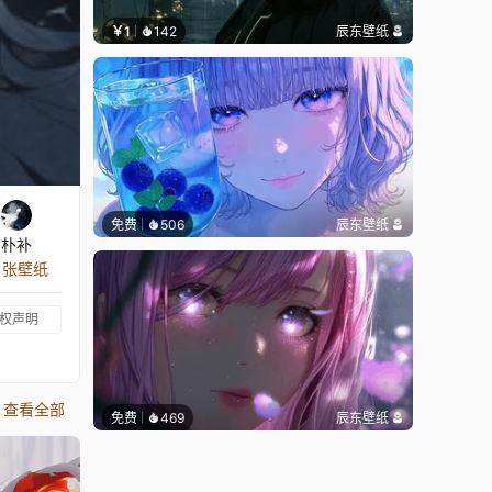
￥1
142
辰东壁纸
免费
506
辰东壁纸
朴补
3 张壁纸
权声明
查看全部
免费
469
辰东壁纸