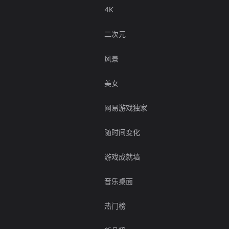
4K
二次元
风景
美女
网易游戏独家
随时间变化
游戏成就墙
音乐桌面
热门榜