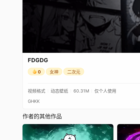
FDGDG
0
女神
二次元
视频格式
动态壁纸
60.31M
仅个人使用
GHKK
作者的其他作品