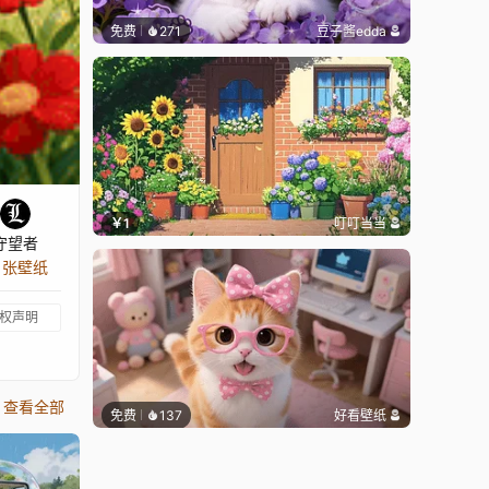
免费
271
豆子酱edda
￥1
叮叮当当
守望者
0 张壁纸
权声明
查看全部
免费
137
好看壁纸