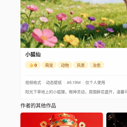
小狐仙
0
萌宠
动物
风景
治愈
视频格式
动态壁纸
46.19M
仅个人使用
阳光下草地上的小狐狸，眼神灵动，周围鲜花盛开，温馨
作者的其他作品