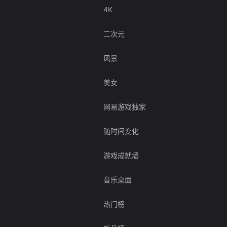
4K
二次元
风景
美女
网易游戏独家
随时间变化
游戏成就墙
音乐桌面
热门榜