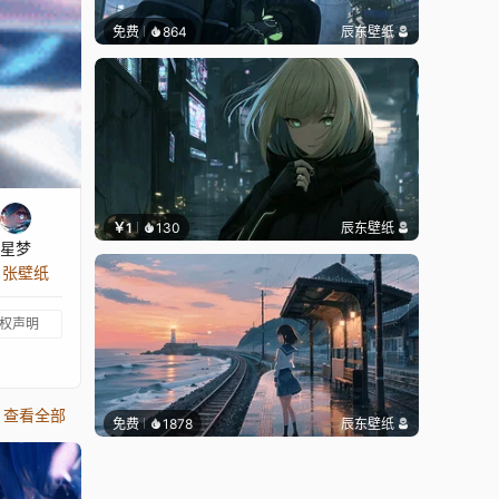
免费
864
辰东壁纸
￥1
130
辰东壁纸
星梦
8 张壁纸
权声明
查看全部
免费
1878
辰东壁纸