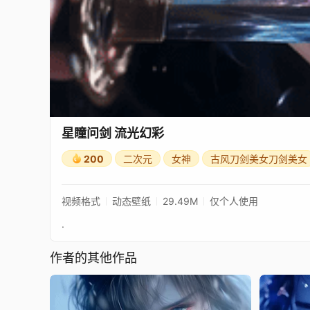
星瞳问剑 流光幻彩
200
二次元
女神
古风刀剑美女刀剑美女
视频格式
动态壁纸
29.49M
仅个人使用
.
作者的其他作品