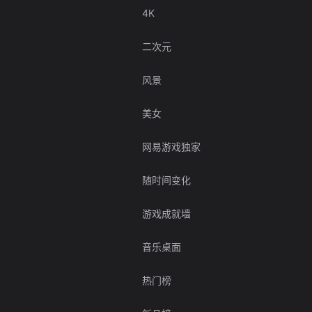
4K
二次元
风景
美女
网易游戏独家
随时间变化
游戏成就墙
音乐桌面
热门榜