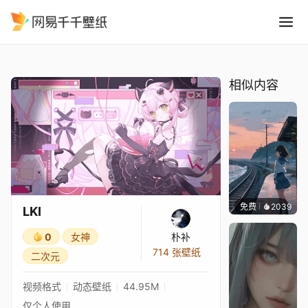
LKI
精选
LKI
相似内容
免费
2039
辰东
LKI
0
女神
朴补
714 张壁纸
二次元
视频格式
动态壁纸
44.95M
仅个人使用