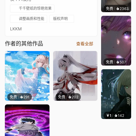
千千壁纸的惊艳效果
免费
2363
辰东
调整画质和性能
版权声明
LKKM
作者的其他作品
查看全部
免费
507
辰东壁
免费
291
免费
202
￥1
142
辰东壁