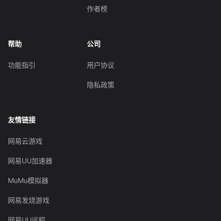
作者榜
帮助
公司
功能指引
用户协议
隐私政策
友情链接
网易云游戏
网易UU加速器
MuMu模拟器
网易发烧游戏
网易UU远程