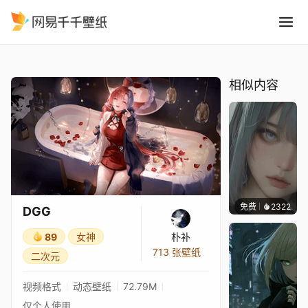
DGG
精选
DGG
相似内容
免费
2322
辰东
DGG
89
女神
朴补
713 张壁纸
二次元
视频格式
动态壁纸
72.79M
仅个人使用