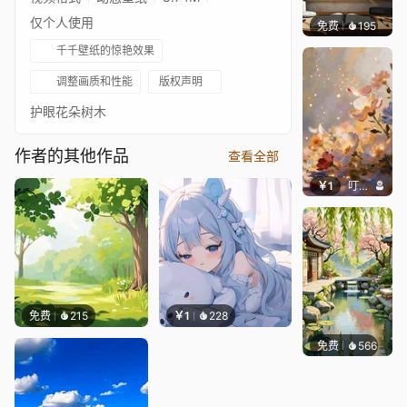
仅个人使用
免费
195
渔小小
千千壁纸的惊艳效果
调整画质和性能
版权声明
护眼花朵树木
作者的其他作品
查看全部
￥1
叮叮当当
免费
215
￥1
228
免费
566
渔小小