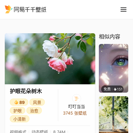
护眼花朵树木
精选
护眼花朵树木
相似内容
免费
151
星梦
护眼花朵树木
89
风景
叮叮当当
护眼
治愈
3745 张壁纸
小清新
视频格式
动态壁纸
8.74M