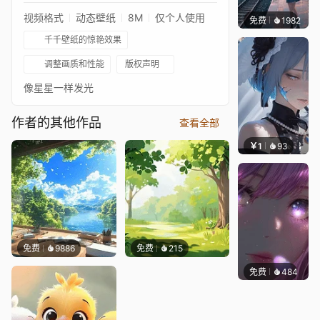
视频格式
动态壁纸
8M
仅个人使用
免费
1982
辰东壁
千千壁纸的惊艳效果
调整画质和性能
版权声明
像星星一样发光
作者的其他作品
查看全部
￥1
93
辰东壁
免费
9886
免费
215
免费
484
辰东壁