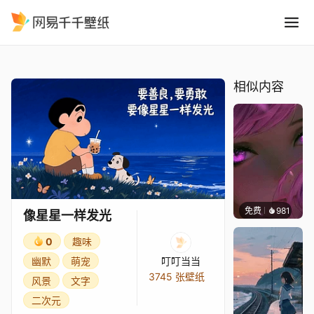
像星星一样发光
精选
像星星一样发光
相似内容
免费
981
辰东壁
像星星一样发光
0
趣味
幽默
萌宠
叮叮当当
3745 张壁纸
风景
文字
二次元