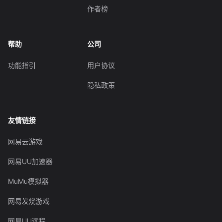
作者榜
帮助
公司
功能指引
用户协议
隐私政策
友情链接
网易云游戏
网易UU加速器
MuMu模拟器
网易发烧游戏
网易UU远程