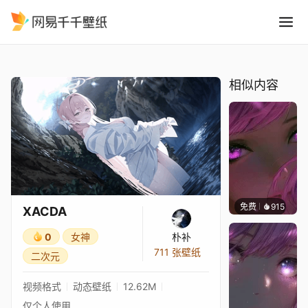
XACDA
精选
XACDA
相似内容
免费
915
辰东壁
XACDA
0
女神
朴补
711 张壁纸
二次元
视频格式
动态壁纸
12.62M
仅个人使用