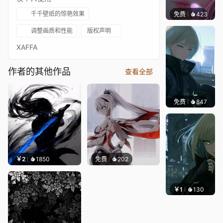
千千壁纸的惊艳效果
免费
423
辰东壁
调整画质和性能
版权声明
XAFFA
作者的其他作品
查看全部
免费
847
辰东壁
￥2
1850
免费
202
￥1
130
辰东