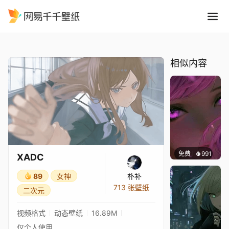
XADC
精选
XADC
相似内容
免费
991
辰东壁
XADC
89
女神
朴补
713 张壁纸
二次元
视频格式
动态壁纸
16.89M
仅个人使用