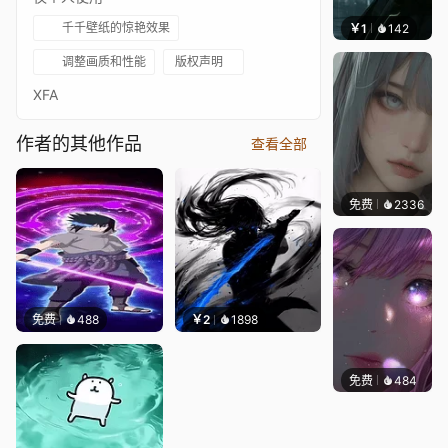
千千壁纸的惊艳效果
￥1
142
辰东壁
调整画质和性能
版权声明
XFA
作者的其他作品
查看全部
免费
2336
辰东
免费
488
￥2
1898
免费
484
辰东壁