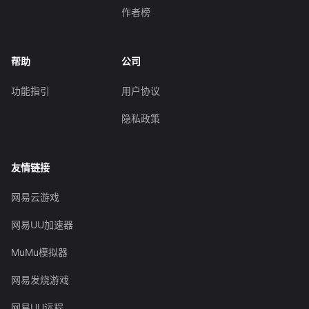
作者榜
帮助
公司
功能指引
用户协议
隐私政策
友情链接
网易云游戏
网易UU加速器
MuMu模拟器
网易发烧游戏
网易UU远程