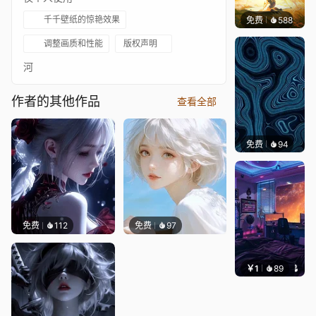
千千壁纸的惊艳效果
免费
588
小鬼
调整画质和性能
版权声明
河
作者的其他作品
查看全部
免费
94
Parme
免费
112
免费
97
￥1
89
叮叮当