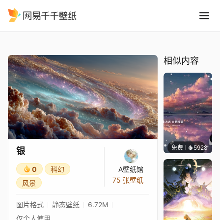
银
精选
银
相似内容
免费
5928
冰茶L
银
0
科幻
A壁纸馆
75 张壁纸
风景
图片格式
静态壁纸
6.72M
仅个人使用