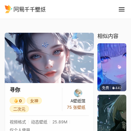
寻你
精选
寻你
相似内容
免费
442
辰东壁
寻你
0
女神
A壁纸馆
75 张壁纸
二次元
视频格式
动态壁纸
25.89M
仅个人使用