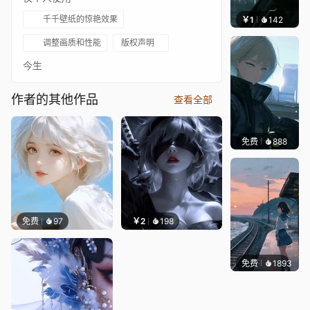
千千壁纸的惊艳效果
￥1
142
辰东壁
调整画质和性能
版权声明
今生
作者的其他作品
查看全部
免费
888
辰东壁
免费
97
￥2
198
免费
1893
辰东