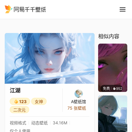
江湖
精选
江湖
相似内容
免费
952
辰东壁
江湖
123
女神
A壁纸馆
75 张壁纸
二次元
视频格式
动态壁纸
34.16M
仅个人使用