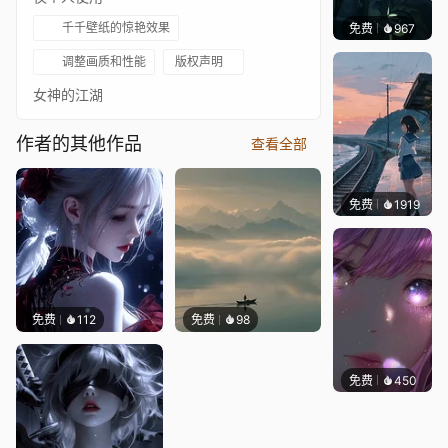
千千壁纸的惊艳效果
免费
967
辰东壁
调整画质和性能
版权声明
女神的江湖
作者的其他作品
查看全部
免费
1919
辰东壁
免费
112
免费
98
免费
450
辰东壁