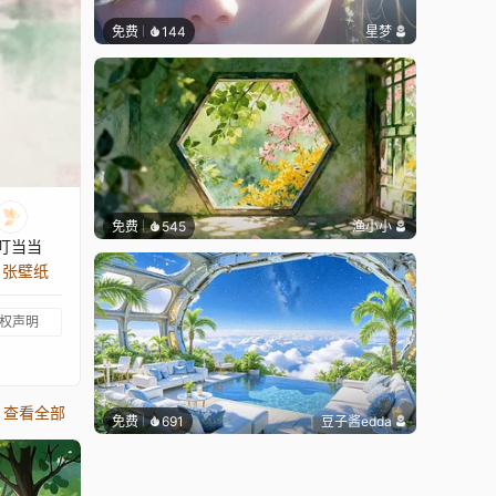
免费
144
星梦
免费
545
渔小小
叮当当
9 张壁纸
权声明
查看全部
免费
691
豆子酱edda