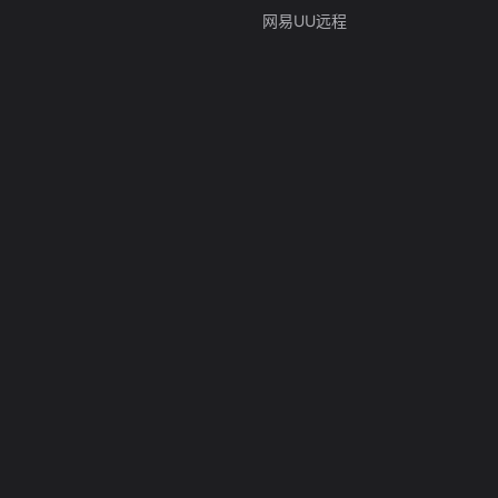
网易UU远程