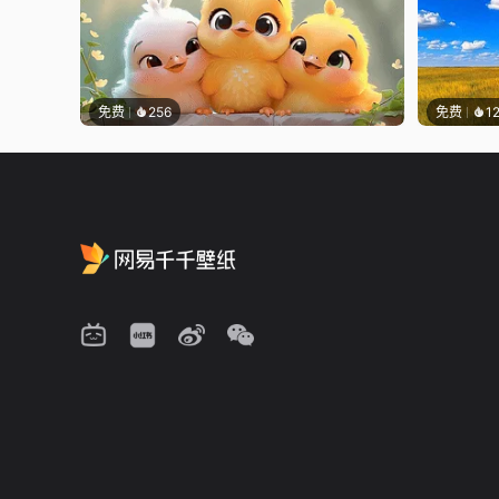
免费
256
免费
1