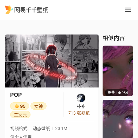
POP
精选
POP
相似内容
免费
984
辰东壁
POP
95
女神
朴补
713 张壁纸
二次元
视频格式
动态壁纸
23.1M
仅个人使用