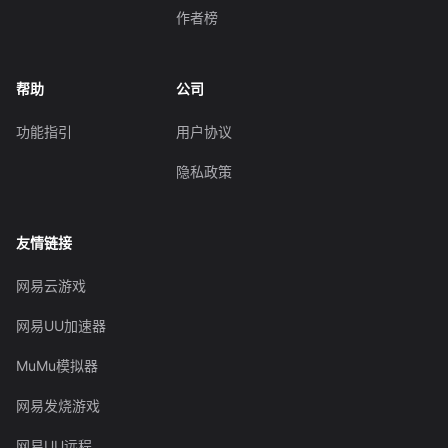
作者榜
帮助
公司
功能指引
用户协议
隐私政策
友情链接
网易云游戏
网易UU加速器
MuMu模拟器
网易发烧游戏
网易UU远程