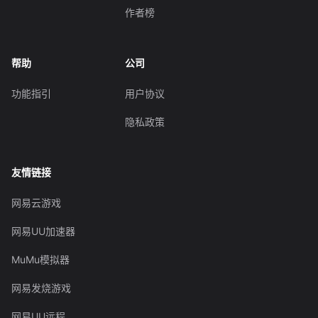
作者榜
帮助
公司
功能指引
用户协议
隐私政策
友情链接
网易云游戏
网易UU加速器
MuMu模拟器
网易发烧游戏
网易UU远程