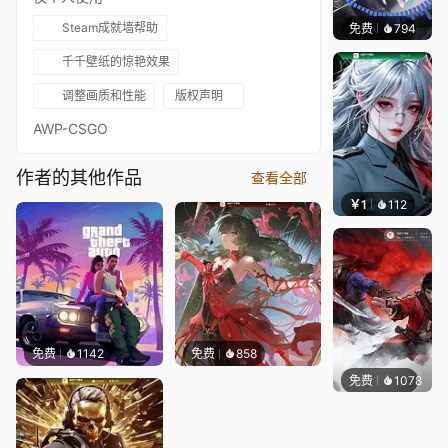
Steam成就墙帮助
免费
794
鲨鲨啊
千千壁纸的惊艳效果
调整画质和性能
版权声明
AWP-CSGO
作者的其他作品
查看全部
￥1
112
宅婳氏
免费
1142
免费
858
免费
1078
IMMO