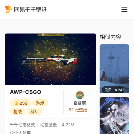
AWP-CSGO
精选
AWP-CSGO
相似内容
免费
247
Syxap
AWP-CSGO
253
游戏
鲨鲨啊
62 张壁纸
枪战
科幻
千千动态格式
动态壁纸
4.22M
仅个人使用