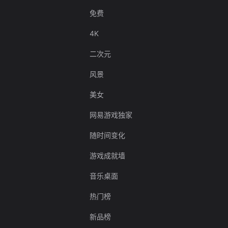
免费
4K
二次元
风景
美女
网易游戏独家
随时间变化
游戏成就墙
音乐桌面
热门榜
新品榜