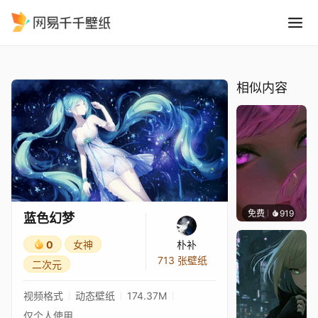
蓝色幻梦
精选
蓝色幻梦
相似内容
免费
919
辰东壁
蓝色幻梦
0
女神
朴补
713 张壁纸
二次元
视频格式
动态壁纸
174.37M
仅个人使用