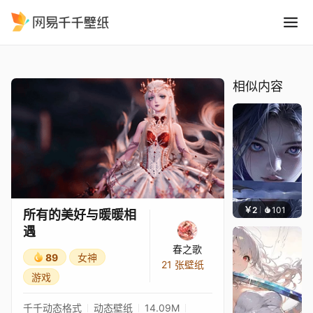
所有的美好与暖暖相遇
精选
所有的美好与暖暖相遇
相似内容
￥2
101
好看壁
所有的美好与暖暖相
遇
春之歌
89
女神
21 张壁纸
游戏
千千动态格式
动态壁纸
14.09M