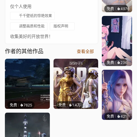
仅个人使用
免费
4976
꙳NOZ
千千壁纸的惊艳效果
调整画质和性能
版权声明
收集美好的开放世界！
作者的其他作品
查看全部
免费
236
好看壁
免费
7625
免费
1.4万
免费
421
好看壁