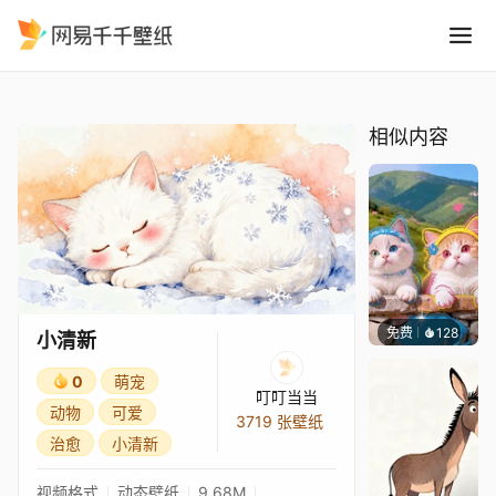
小清新
精选
小清新
相似内容
免费
128
豆子酱e
小清新
0
萌宠
叮叮当当
动物
可爱
3719 张壁纸
治愈
小清新
视频格式
动态壁纸
9.68M