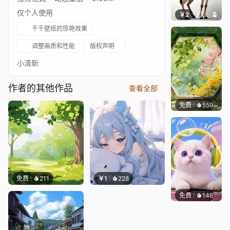
仅个人使用
￥2
叮叮当当
千千壁纸的惊艳效果
调整画质和性能
版权声明
小清新
作者的其他作品
查看全部
免费
559
渔小小
免费
211
￥1
228
免费
146
豆子酱e