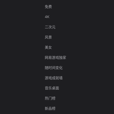
免费
4K
二次元
风景
美女
网易游戏独家
随时间变化
游戏成就墙
音乐桌面
热门榜
新品榜