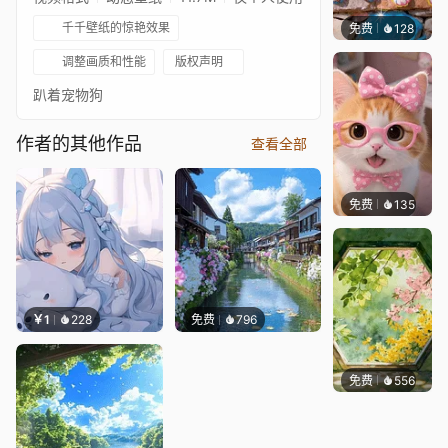
千千壁纸的惊艳效果
免费
128
豆子酱e
调整画质和性能
版权声明
趴着宠物狗
作者的其他作品
查看全部
免费
135
好看壁
￥1
228
免费
796
免费
556
渔小小