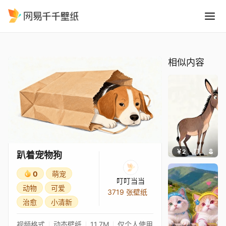
趴着宠物狗
精选
趴着宠物狗
相似内容
￥2
叮叮当当
趴着宠物狗
0
萌宠
叮叮当当
动物
可爱
3719 张壁纸
治愈
小清新
视频格式
动态壁纸
11.7M
仅个人使用