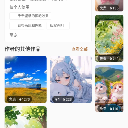
仅个人使用
免费
135
好看壁
千千壁纸的惊艳效果
调整画质和性能
版权声明
萌宠
作者的其他作品
查看全部
免费
541
渔小小
免费
1276
￥1
228
免费
116
豆子酱e