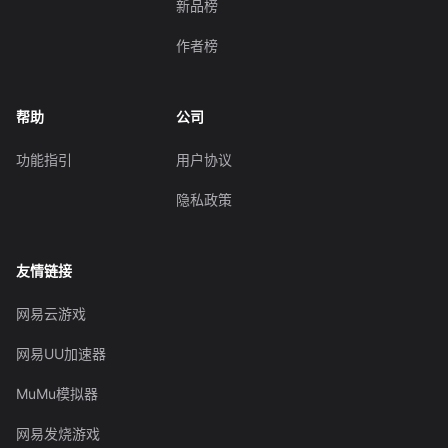
新品榜
作者榜
帮助
公司
功能指引
用户协议
隐私政策
友情链接
网易云游戏
网易UU加速器
MuMu模拟器
网易发烧游戏