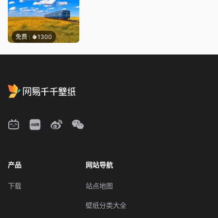
免费
1300
产品
网站导航
下载
站点地图
壁纸分类大全