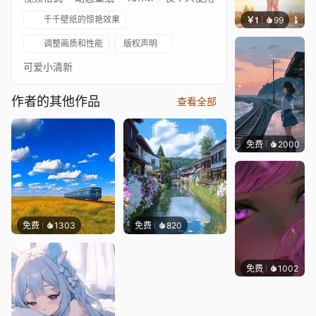
千千壁纸的惊艳效果
￥1
99
辰东壁
调整画质和性能
版权声明
可爱小清新
作者的其他作品
查看全部
免费
2000
辰东
免费
1303
免费
820
免费
1002
辰东