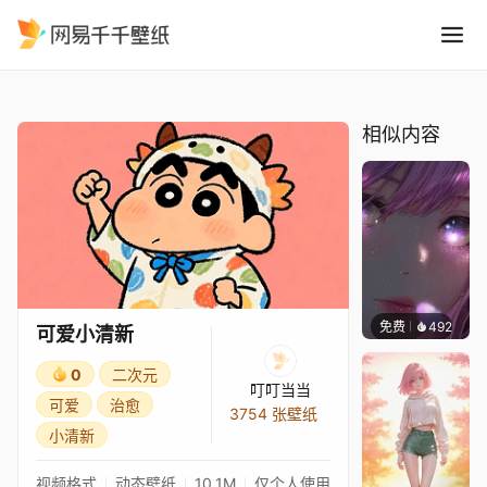
可爱小清新
精选
可爱小清新
相似内容
免费
492
辰东壁
可爱小清新
0
二次元
叮叮当当
可爱
治愈
3754 张壁纸
小清新
视频格式
动态壁纸
10.1M
仅个人使用