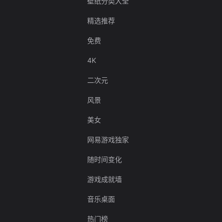
壁纸分类大全
精选推荐
免费
4K
二次元
风景
美女
网易游戏独家
随时间变化
游戏成就墙
音乐桌面
热门榜