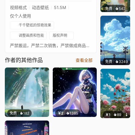
视频格式
动态壁纸
51.5M
免费
542
渔小小
仅个人使用
千千壁纸的惊艳效果
调整画质和性能
版权声明
严禁搬运，严禁二次销售，严禁做成商品出售。
作者的其他作品
查看全部
免费
3249
星梦
免费
182
￥2
1385
￥1
89
叮叮当