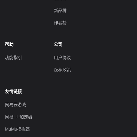
新品榜
作者榜
帮助
公司
功能指引
用户协议
隐私政策
友情链接
网易云游戏
网易UU加速器
MuMu模拟器