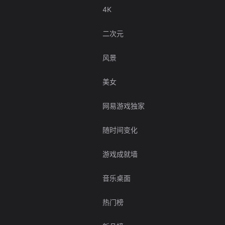
4K
二次元
风景
美女
网易游戏独家
随时间变化
游戏成就墙
音乐桌面
热门榜