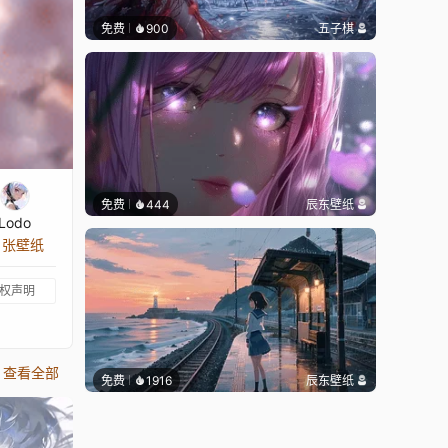
免费
900
五子棋
免费
444
辰东壁纸
Lodo
0 张壁纸
权声明
查看全部
免费
1916
辰东壁纸