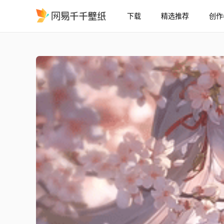
下载
精选推荐
创作
绯雪-樱色失焦
精选
绯雪-樱色失焦