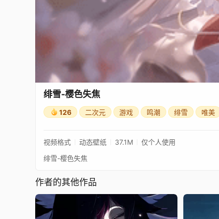
绯雪-樱色失焦
126
二次元
游戏
鸣潮
绯雪
唯美
视频格式
动态壁纸
37.1M
仅个人使用
绯雪-樱色失焦
作者的其他作品