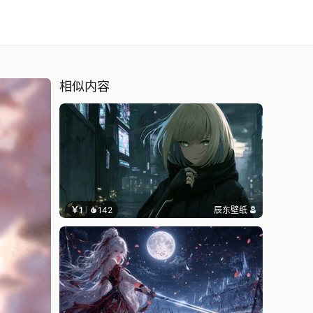
相似内容
￥1
142
辰东壁纸