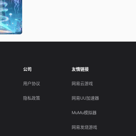
公司
友情链接
用户协议
网易云游戏
隐私政策
网易UU加速器
MuMu模拟器
网易发烧游戏