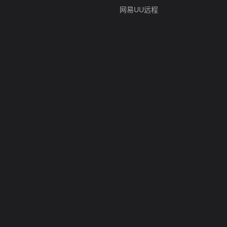
网易UU远程