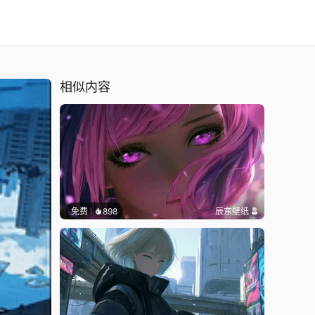
相似内容
免费
898
辰东壁纸