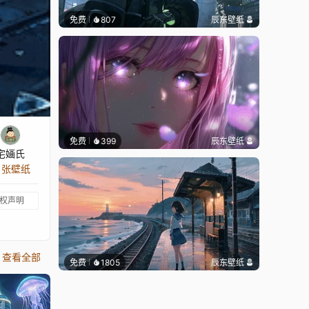
免费
807
辰东壁纸
免费
399
辰东壁纸
宅婳氏
3 张壁纸
权声明
查看全部
免费
1805
辰东壁纸