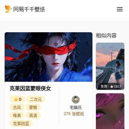
克莱因蓝蒙眼侠女
精选
克莱因蓝蒙眼侠女
相似内容
免费
1857
辰东壁
克莱因蓝蒙眼侠女
0
二次元
古风
蒙眼
宅婳氏
275 张壁纸
唯美
高清
克莱因蓝