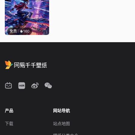
免费
160
产品
网站导航
下载
站点地图