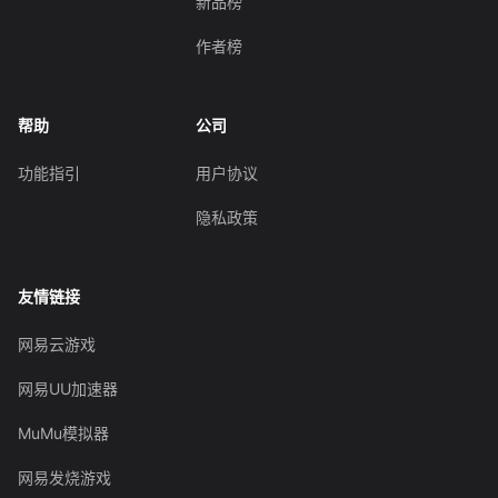
新品榜
作者榜
帮助
公司
功能指引
用户协议
隐私政策
友情链接
网易云游戏
网易UU加速器
MuMu模拟器
网易发烧游戏