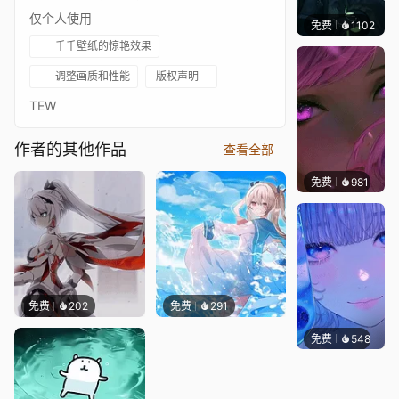
仅个人使用
免费
1102
辰东壁
千千壁纸的惊艳效果
调整画质和性能
版权声明
TEW
作者的其他作品
查看全部
免费
981
辰东壁
免费
202
免费
291
免费
548
辰东壁