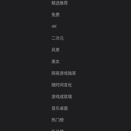
精选推荐
免费
4K
二次元
风景
美女
网易游戏独家
随时间变化
游戏成就墙
音乐桌面
热门榜