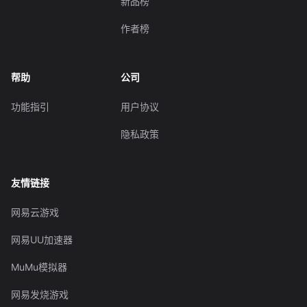
新品榜
作者榜
帮助
公司
功能指引
用户协议
隐私政策
友情链接
网易云游戏
网易UU加速器
MuMu模拟器
网易发烧游戏