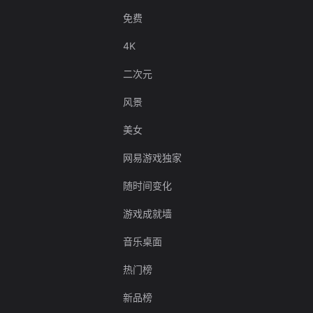
免费
4K
二次元
风景
美女
网易游戏独家
随时间变化
游戏成就墙
音乐桌面
热门榜
新品榜