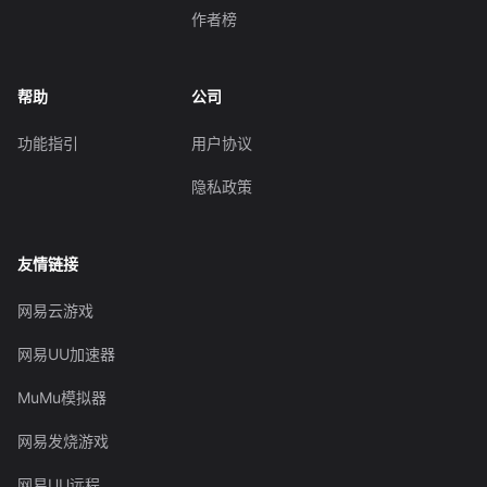
作者榜
帮助
公司
功能指引
用户协议
隐私政策
友情链接
网易云游戏
网易UU加速器
MuMu模拟器
网易发烧游戏
网易UU远程