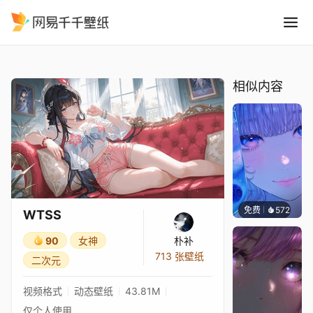
WTSS
精选
WTSS
相似内容
免费
572
辰东壁
WTSS
90
女神
朴补
713 张壁纸
二次元
视频格式
动态壁纸
43.81M
仅个人使用