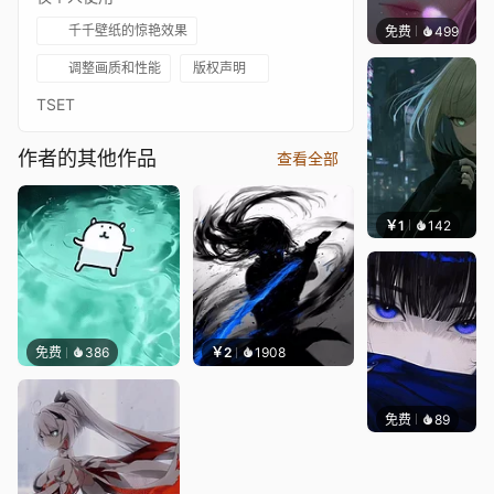
千千壁纸的惊艳效果
免费
499
辰东壁
调整画质和性能
版权声明
TSET
作者的其他作品
查看全部
￥1
142
辰东壁
免费
386
￥2
1908
免费
89
辰东壁