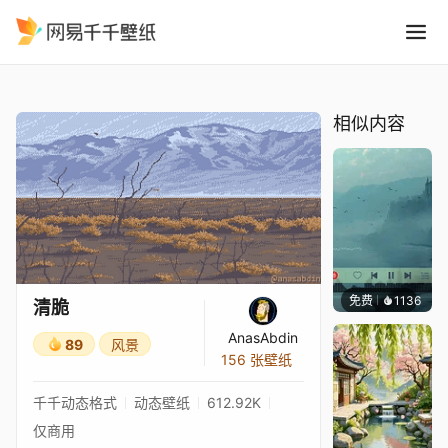
清脆
精选
清脆
相似内容
免费
1136
冰茶L
清脆
AnasAbdin
89
风景
156 张壁纸
千千动态格式
动态壁纸
612.92K
仅商用