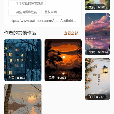
千千壁纸的惊艳效果
免费
562
渔小小
调整画质和性能
版权声明
https://www.patreon.com/AnasAbdinhttps://twitter.com/AnasAbdin/https://www.instagram.com/anasabdin/https://anasabdin.tumblr.com/https://facebook.com/anastronautgames/
作者的其他作品
查看全部
免费
5934
冰茶L
免费
163
免费
304
￥1
217
渔小小