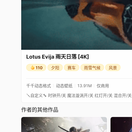
Lotus Evija 雨天日落 [4K]
110
夕阳
赛车
雨雪气候
风景
千千动态格式
动态壁纸
13.91M
仅商用
作者的其他作品