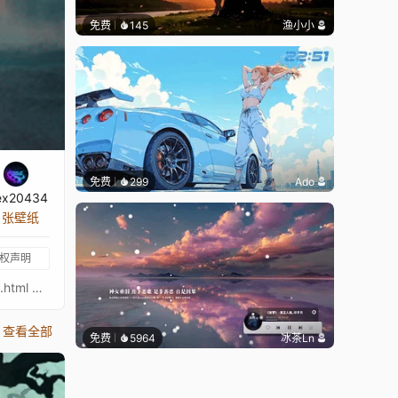
免费
145
渔小小
免费
299
Ado
ex20434
6 张壁纸
权声明
🪛自定义🔧 时钟开/关 魔法漩涡开/关 红灯开/关 混合开/关 圆形雨开/关 🎨 原画: https://www.pixel4k.com/lotus-evija-4k-122169.html 🎵 音乐: https://www.youtube.com/watch?v=n6H2PaSAjbo 我的壁纸合集: Workshop 预览: YouTube
查看全部
免费
5964
冰茶Ln