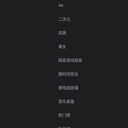
4K
二次元
风景
美女
网易游戏独家
随时间变化
游戏成就墙
音乐桌面
热门榜