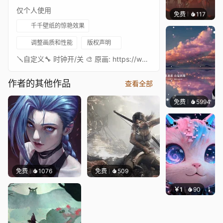
仅个人使用
免费
117
Nesu
千千壁纸的惊艳效果
调整画质和性能
版权声明
🪛自定义🔧 时钟开/关 🎨 原画: https://www.pixel4k.com/green-porsche-992-techart-4k-123531.html 🎵 音乐: https://www.youtube.com/watch?v=euJW_jT1P9oMy 壁纸合集: Workshop预览: YouTube
作者的其他作品
查看全部
免费
5994
冰茶L
免费
1076
免费
509
￥1
90
叮叮当