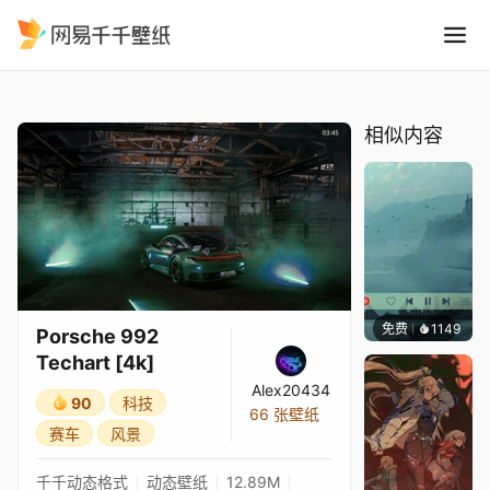
Porsche 992 Techart 4k
精选
Porsche 992 Techart [4k]
相似内容
免费
1149
冰茶L
Porsche 992
Techart [4k]
Alex20434
90
科技
66 张壁纸
赛车
风景
千千动态格式
动态壁纸
12.89M