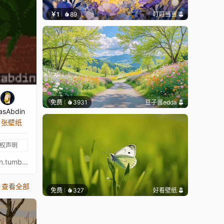
￥1
89
叮叮当当
免费
3931
豆子酱edda
asAbdin
6 张壁纸
权声明
https://www.patreon.com/AnasAbdinhttps://www.instagram.com/anasabdin/https://twitter.com/AnasAbdinhttps://anasabdin.tumblr.com/https://www.facebook.com/anastronautgames/https://www.artstation.com/anasabdin
查看全部
免费
327
好看壁纸