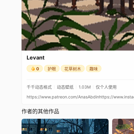
Levant
0
护眼
花草树木
趣味
千千动态格式
动态壁纸
1.03M
仅个人使用
作者的其他作品