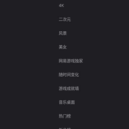
4K
二次元
风景
美女
网易游戏独家
随时间变化
游戏成就墙
音乐桌面
热门榜