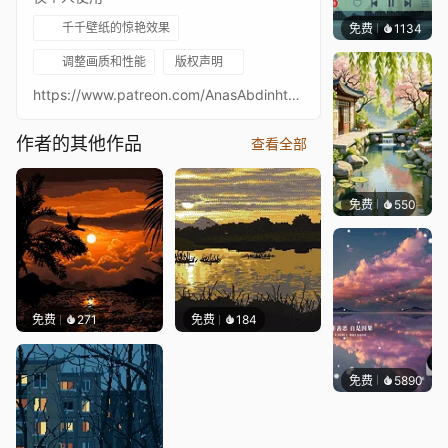
千千壁纸的惊艳效果
免费
1134
冰茶L
调整画质和性能
版权声明
https://www.patreon.com/AnasAbdinhttps://www.instagram.com/anasabdin/https://twitter.com/AnasAbdinhttps://anasabdin.tumblr.com/https://www.facebook.com/anastronautgames/https://www.artstation.com/anasabdin
作者的其他作品
查看全部
免费
550
渔小小
免费
271
免费
184
免费
5890
冰茶L