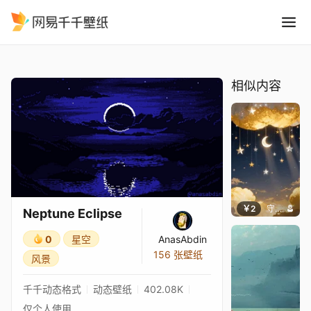
Neptune Eclipse
精选
Neptune Eclipse
相似内容
￥2
守望者
Neptune Eclipse
0
星空
AnasAbdin
156 张壁纸
风景
千千动态格式
动态壁纸
402.08K
仅个人使用