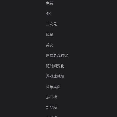
免费
4K
二次元
风景
美女
网易游戏独家
随时间变化
游戏成就墙
音乐桌面
热门榜
新品榜