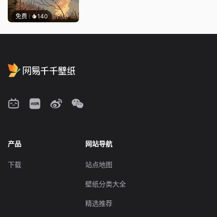
免费
140
产品
网站导航
下载
站点地图
壁纸分类大全
精选推荐