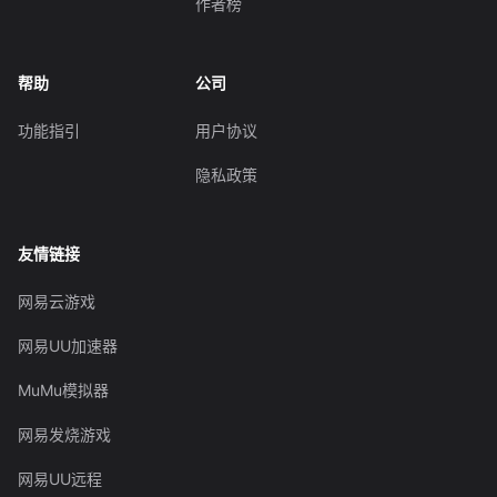
作者榜
帮助
公司
功能指引
用户协议
隐私政策
友情链接
网易云游戏
网易UU加速器
MuMu模拟器
网易发烧游戏
网易UU远程