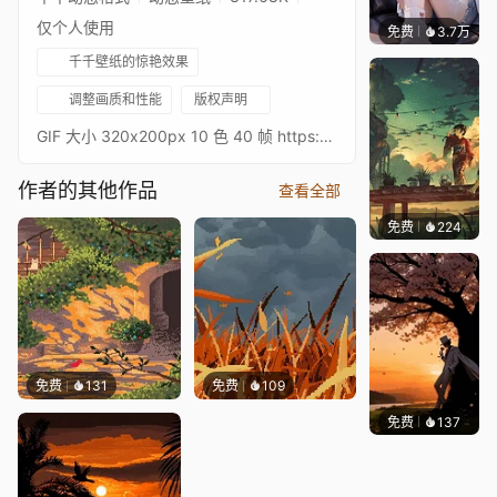
仅个人使用
免费
3.7万
豆子酱e
千千壁纸的惊艳效果
调整画质和性能
版权声明
GIF 大小 320x200px 10 色 40 帧 https://foundation.app/@anasabdin https://www.patreon.com/AnasAbdin https://opensea.io/AnasAbdin https://www.instagram.com/anasabdin/ https://twitter.com/AnasAbdin https://anasabdin.tumblr.com/ https://www.facebook.com/anastronautgames/ https://www.artstation.com/anasabdin
作者的其他作品
查看全部
免费
224
Max
免费
131
免费
109
免费
137
渔小小