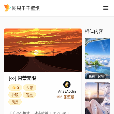
∞ 囚禁无限
精选
[∞] 囚禁无限
相似内容
免费
701
豆子酱e
[∞] 囚禁无限
0
夕阳
AnasAbdin
护眼
晚霞
156 张壁纸
风景
千千动态格式
动态壁纸
317.68K