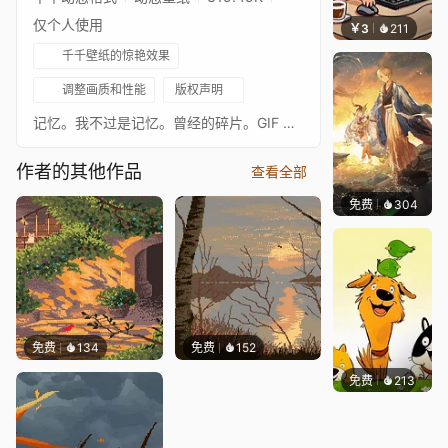
仅个人使用
￥3
211
渔小小
千千壁纸的惊艳效果
调整画质和性能
版权声明
记忆。我不过是记忆。曾经的碎片。GIF 尺寸 320x200px，30 帧手绘，10 种颜色 https://foundation.app/@anasabdin https://www.tiktok.com/@anasabdin https://www.patreon.com/AnasAbdin https://opensea.io/AnasAbdin https://www.instagram.com/anasabdin/ https://twitter.com/AnasAbdin https://anasabdin.tumblr.com/ https://www.facebook.com/anastronautgames/ https://www.artstation.com/anasabdin
作者的其他作品
查看全部
免费
304
小鬼
免费
134
免费
152
免费
213
渔小小