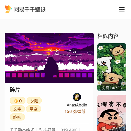
碎片
精选
碎片
相似内容
免费
733
渔小小
碎片
0
夕阳
AnasAbdin
文字
星空
156 张壁纸
趣味
千千动态格式
动态壁纸
319.49K